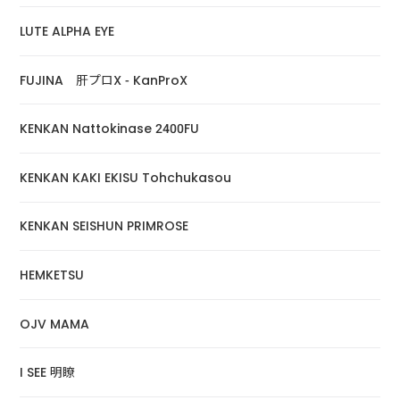
LUTE ALPHA EYE
FUJINA 肝プロX - KanProX
KENKAN Nattokinase 2400FU
KENKAN KAKI EKISU Tohchukasou
KENKAN SEISHUN PRIMROSE
HEMKETSU
OJV MAMA
I SEE 明瞭