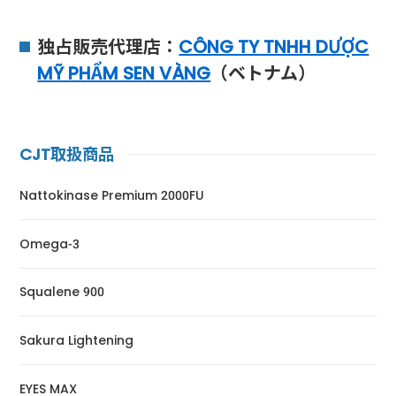
独占販売代理店：
CÔNG TY TNHH DƯỢC
MỸ PHẨM SEN VÀNG
（ベトナム）
CJT取扱商品
Nattokinase Premium 2000FU
Omega-3
Squalene 900
Sakura Lightening
EYES MAX