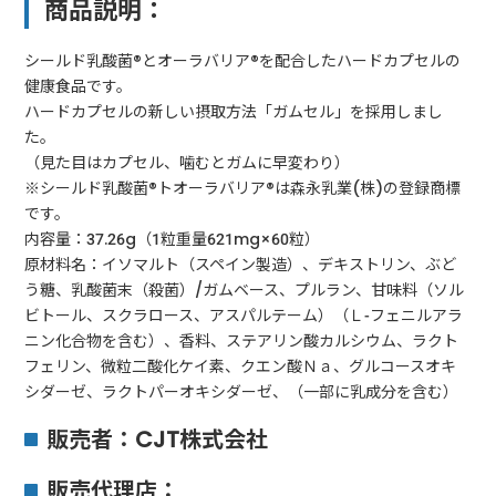
商品説明：
シールド乳酸菌®とオーラバリア®を配合したハードカプセルの
健康食品です。
ハードカプセルの新しい摂取方法「ガムセル」を採用しまし
た。
（見た目はカプセル、噛むとガムに早変わり）
※シールド乳酸菌®トオーラバリア®は森永乳業(株)の登録商標
です。
内容量：37.26g（1粒重量621mg×60粒）
原材料名：イソマルト（スペイン製造）、デキストリン、ぶど
う糖、乳酸菌末（殺菌）/ガムベース、プルラン、甘味料（ソル
ビトール、スクラロース、アスパルテーム）（Ｌ-フェニルアラ
ニン化合物を含む）、香料、ステアリン酸カルシウム、ラクト
フェリン、微粒二酸化ケイ素、クエン酸Ｎａ、グルコースオキ
シダーゼ、ラクトパーオキシダーゼ、（一部に乳成分を含む）
販売者：CJT株式会社
販売代理店：