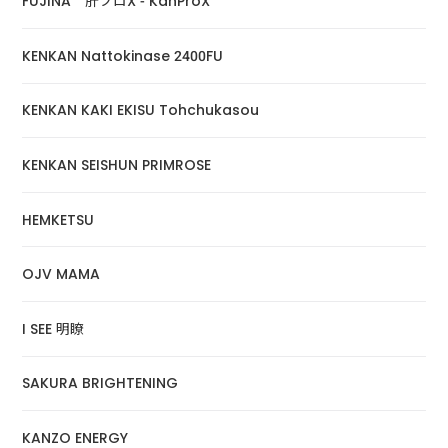
FUJINA 肝プロX - KanProX
KENKAN Nattokinase 2400FU
KENKAN KAKI EKISU Tohchukasou
KENKAN SEISHUN PRIMROSE
HEMKETSU
OJV MAMA
I SEE 明瞭
SAKURA BRIGHTENING
KANZO ENERGY