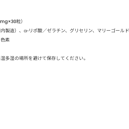
0mg×30粒）
内製造）、α-リポ酸／ゼラチン、グリセリン、マリーゴール
ル色素
高温多湿の場所を避けて保存してください。