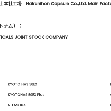
場 Nakanihon Capsule Co.,Ltd. Main Facto
トナム）：
ICALS JOINT STOCK COMPANY
KYOTO HAS 50EX
KYOTOHAS 50EX Plus
NITASORA