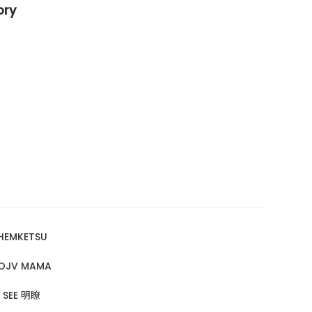
ry
HEMKETSU
OJV MAMA
I SEE 明瞭