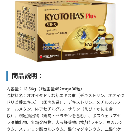
商品説明：
内容量：13.56g（1粒重量452mg×30粒）
原材料名：オオイタドリ若芽エキス末（デキストリン、オオイタ
ドリ若芽エキス）（国内製造）、デキストリン、メチルスルフ
ォニルメタン、N-アセチルグルコサミン（えび・かにを含
む）、鶏足抽出物（鶏肉・ゼラチンを含む）、ボスウェリアセ
ラタ抽出物、乳糖発酵物、大豆胚芽抽出物/ゼラチン、貝カルシ
ウム、ステアリン酸カルシウム、酸化マグネシウム、二酸化ケ