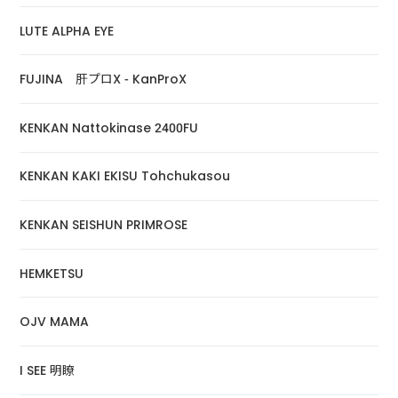
LUTE ALPHA EYE
FUJINA 肝プロX - KanProX
KENKAN Nattokinase 2400FU
KENKAN KAKI EKISU Tohchukasou
KENKAN SEISHUN PRIMROSE
HEMKETSU
OJV MAMA
I SEE 明瞭