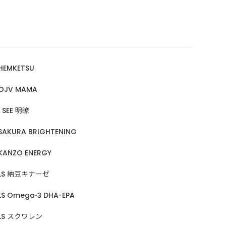
HEMKETSU
OJV MAMA
I SEE 明瞭
SAKURA BRIGHTENING
KANZO ENERGY
LS 納豆キナーゼ
LS Omega-3 DHA･EPA
LS スクワレン